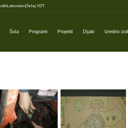
odki
Laboratorij
Tečaj VDT
Šola
Programi
Projekti
Dijaki
Izredno iz