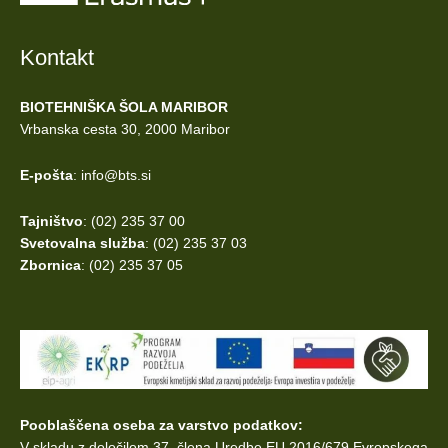
Kontakt
BIOTEHNIŠKA ŠOLA MARIBOR
Vrbanska cesta 30, 2000 Maribor
E-pošta
: info@bts.si
Tajništvo
: (02) 235 37 00
Svetovalna služba
: (02) 235 37 03
Zbornica
: (02) 235 37 05
Pooblaščena oseba za varstvo podatkov:
V skladu z določilom 37. člena Uredbe EU 2016/679 Evropskega