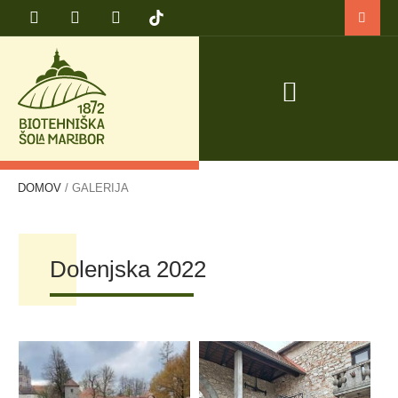
PRIJAVA NA TEČAJ VARNO DELO S TRAKTORJEM IN TRAKTORSKIMI PRIKLJUČKI
DOMOV
/
GALERIJA
Dolenjska 2022