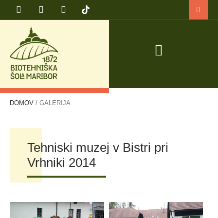
PRIJAVA NA TEČAJ VARNO DELO S TRAKTORJEM IN TRAKTORSKIMI PRIKLJUČKI
DOMOV
/
GALERIJA
Tehniski muzej v Bistri pri
Vrhniki 2014