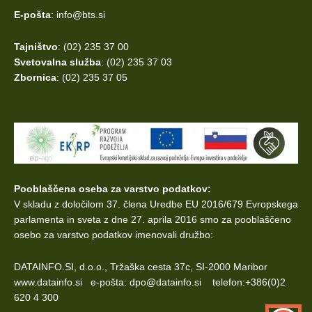
E-pošta
: info@bts.si
Tajništvo
: (02) 235 37 00
Svetovalna služba
: (02) 235 37 03
Zbornica
: (02) 235 37 05
Pooblaščena oseba za varstvo podatkov:
V skladu z določilom 37. člena Uredbe EU 2016/679 Evropskega
parlamenta
in sveta z dne 27. aprila 2016 smo za pooblaščeno
osebo za varstvo podatkov imenovali družbo:
DATAINFO.SI, d.o.o., Tržaška cesta 37c, SI-2000 Maribor
www.datainfo.si e-pošta: dpo@datainfo.si telefon:+386(0)2
620 4 300