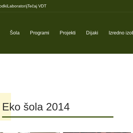
odki
Laboratorij
Tečaj VDT
Šola
Programi
Projekti
Dijaki
Izredno iz
Eko šola 2014